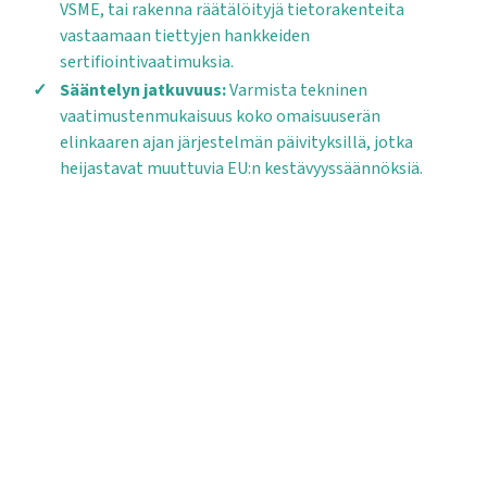
VSME, tai rakenna räätälöityjä tietorakenteita
vastaamaan tiettyjen hankkeiden
sertifiointivaatimuksia.
Sääntelyn jatkuvuus:
Varmista tekninen
vaatimustenmukaisuus koko omaisuuserän
elinkaaren ajan järjestelmän päivityksillä, jotka
heijastavat muuttuvia EU:n kestävyyssäännöksiä.
Aloita Planmarkin
käyttö tänään
Planmarkin tekoälypohjainen
raportointialusta automatisoi
vastuullisuusraportoinnin.